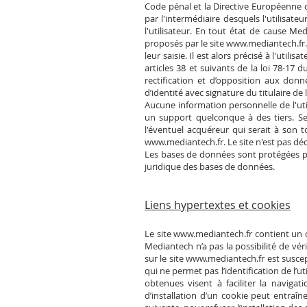
Code pénal et la Directive Européenne du
par l'intermédiaire desquels l'utilisate
l'utilisateur. En tout état de cause Me
proposés par le site
www.mediantech.fr
leur saisie. Il est alors précisé à l'utilis
articles 38 et suivants de la loi 78-17 d
rectification et d’opposition aux don
d’identité avec signature du titulaire de 
Aucune information personnelle de l'uti
un support quelconque à des tiers. Se
l'éventuel acquéreur qui serait à son 
www.mediantech.fr
. Le site n'est pas dé
Les bases de données sont protégées par 
juridique des bases de données.
Liens hypertextes et cookies
Le site
www.mediantech.fr
contient un c
Mediantech n’a pas la possibilité de vér
sur le site
www.mediantech.fr
est suscept
qui ne permet pas l’identification de l’u
obtenues visent à faciliter la naviga
d’installation d’un cookie peut entraîne