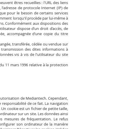
peuvent êtres recueillies : l'URL des liens
r, l'adresse de protocole Internet (IP) de
 que pour le besoin de certains services
tamment lorsqu'il procède par lui-même à
ions. Conformément aux dispositions des
utilisateur dispose d’un droit d’accès, de
gnée, accompagnée d’une copie du titre
échangée, transférée, cédée ou vendue sur
 transmission des dites informations à
nées vis à vis de l'utilisateur du site
 du 11 mars 1996 relative à la protection
l’autorisation de Mediantech. Cependant,
 responsabilité de ce fait. La navigation
 Un cookie est un fichier de petite taille,
 ordinateur sur un site. Les données ainsi
ses mesures de fréquentation. Le refus
s configurer son ordinateur de la manière