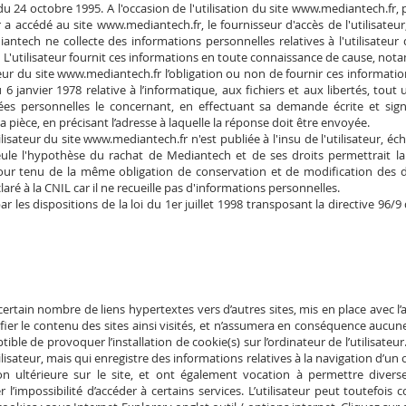
 24 octobre 1995. A l'occasion de l'utilisation du site
www.mediantech.fr
, 
ur a accédé au site
www.mediantech.fr
, le fournisseur d'accès de l'utilisateu
diantech ne collecte des informations personnelles relatives à l'utilisateur
. L'utilisateur fournit ces informations en toute connaissance de cause, no
ateur du site
www.mediantech.fr
l’obligation ou non de fournir ces informat
u 6 janvier 1978 relative à l’informatique, aux fichiers et aux libertés, tout 
nées personnelles le concernant, en effectuant sa demande écrite et si
la pièce, en précisant l’adresse à laquelle la réponse doit être envoyée.
lisateur du site
www.mediantech.fr
n'est publiée à l'insu de l'utilisateur, 
ule l'hypothèse du rachat de Mediantech et de ses droits permettrait la
tour tenu de la même obligation de conservation et de modification des don
claré à la CNIL car il ne recueille pas d'informations personnelles.
les dispositions de la loi du 1er juillet 1998 transposant la directive 96/9
ertain nombre de liens hypertextes vers d’autres sites, mis en place avec 
ifier le contenu des sites ainsi visités, et n’assumera en conséquence aucune
ible de provoquer l’installation de cookie(s) sur l’ordinateur de l’utilisateur.
tilisateur, mais qui enregistre des informations relatives à la navigation d’un
tion ultérieure sur le site, et ont également vocation à permettre diver
r l’impossibilité d’accéder à certains services. L’utilisateur peut toutefoi