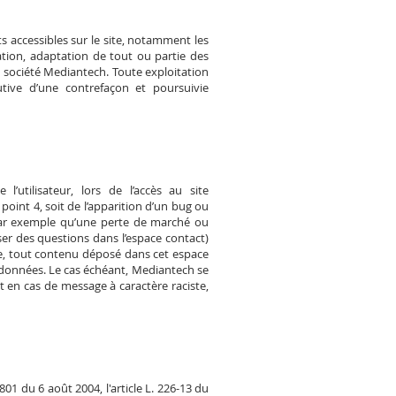
ts accessibles sur le site, notamment les
cation, adaptation de tout ou partie des
la société Mediantech. Toute exploitation
tive d’une contrefaçon et poursuivie
utilisateur, lors de l’accès au site
 point 4, soit de l’apparition d’un bug ou
par exemple qu’une perte de marché ou
oser des questions dans l’espace contact)
le, tout contenu déposé dans cet espace
es données. Le cas échéant, Mediantech se
t en cas de message à caractère raciste,
01 du 6 août 2004, l'article L. 226-13 du