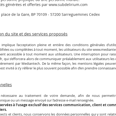
étés générées et offertes par
www.subdelirium.com
 place de la Gare, BP 70109 - 57200 Sarreguemines Cedex
ion du site et des services proposés
implique l’acceptation pleine et entière des conditions générales d’utilis
odifiées ou complétées à tout moment, les utilisateurs du site
www.mediantec
ment accessible à tout moment aux utilisateurs. Une interruption pour ra
fr
, qui s’efforcera alors de communiquer préalablement aux utilisateurs les d
lièrement par Mediantech. De la même façon, les mentions légales peuven
est invité à s’y référer le plus souvent possible afin d’en prendre connaissan
nelles
t nécessaire au traitement de votre demande, afin de nous permettr
onique ou un message envoyé sur l’adresse e-mail renseignée.
servées à l’usage exclusif des services communication, client et c
ers.
pects et clients, nous conservons les données personnelles qui y sont rela