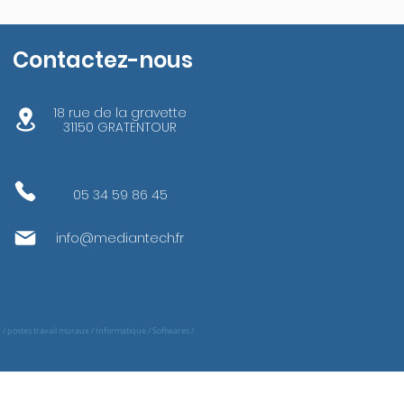
Contactez-nous
18 rue de la gravette
31150 GRATENTOUR
05 34 59 86 45
info@mediantech.fr
x / postes travail muraux / Informatique / Softwares /