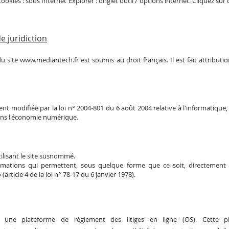
cookies : sous Internet Explorer : onglet outil / options internet. Cliquez sur
e juridiction
 du site
www.mediantech.fr
est soumis au droit français. Il est fait attributi
t modifiée par la loi n° 2004-801 du 6 août 2004 relative à l'informatique, a
dans l'économie numérique.
tilisant le site susnommé.
ormations qui permettent, sous quelque forme que ce soit, directement 
article 4 de la loi n° 78-17 du 6 janvier 1978).
une plateforme de règlement des litiges en ligne (OS). Cette pla