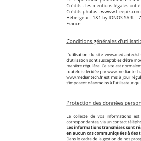
Crédits : les mentions légales ont 
Crédits photos : w
www.freepik.com
Hébergeur : 1&1 by IONOS SARL - 7
France
Conditions générales d’utilisat
L’utilisation du site
www.mediantech.fr
d’utilisation sont susceptibles d’être m
manière régulière. Ce site est normale
toutefois décidée par
www.mediantech.
www.mediantech.fr
est mis à jour régu
s’imposent néanmoins à l’utilisateur qui 
Protection des données person
La collecte de vos informations es
correspondantes, via un contact téléph
Les informations transmises sont ré
en aucun cas communiquées à des ti
Dans le cadre de la gestion de nos pros