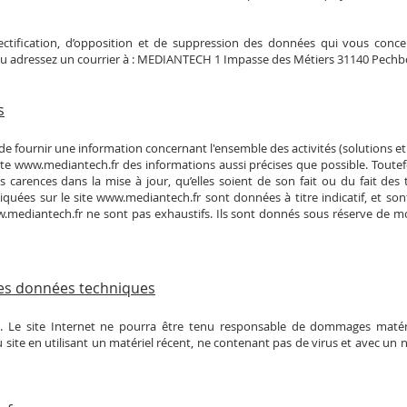
ectification, d’opposition et de suppression des données qui vous concer
u adressez un courrier à : MEDIANTECH 1 Impasse des Métiers 31140 Pechb
s
de fournir une information concernant l'ensemble des activités (solutions et
ite
www.mediantech.fr
des informations aussi précises que possible. Toutef
 carences dans la mise à jour, qu’elles soient de son fait ou du fait des t
iquées sur le site
www.mediantech.fr
sont données à titre indicatif, et sont
.mediantech.fr
ne sont pas exhaustifs. Ils sont donnés sous réserve de m
 les données techniques
pt. Le site Internet ne pourra être tenu responsable de dommages matériels
 au site en utilisant un matériel récent, ne contenant pas de virus et avec un