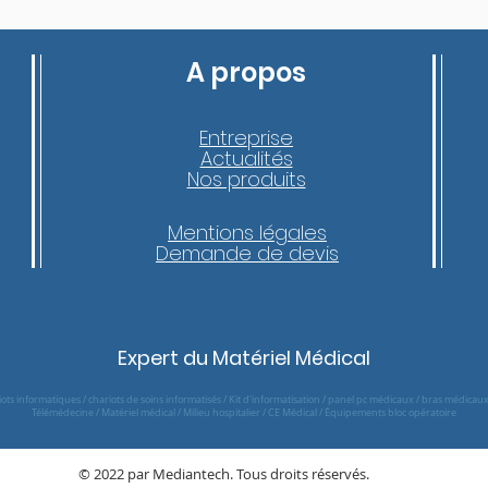
A propos
Entreprise
Actualités
Nos produits
Mentions légales
Demande de devis
Expert du Matériel Médical
riots informatiques / chariots de soins informatisés / Kit d'informatisation / panel pc médicaux / bras médicau
Télémédecine / Matériel médical / Milieu hospitalier / CE Médical / Équipements bloc opératoire
© 2022 par Mediantech. Tous droits réservés.