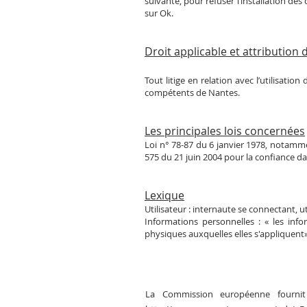
suivante, pour refuser l’installation des 
sur Ok.
Droit applicable et attribution d
Tout litige en relation avec l’utilisation
compétents de Nantes.
Les principales lois concernées
Loi n° 78-87 du 6 janvier 1978, notammen
575 du 21 juin 2004 pour la confiance 
Lexique
Utilisateur : internaute se connectant, u
Informations personnelles : « les inf
physiques auxquelles elles s'appliquent» (
La Commission européenne fournit 