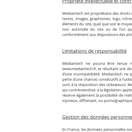
Propriété intellectuelle et cont
Mediantech est propriétaire des droits d
textes, images, graphismes, logo, icône
éléments du site, quel que soit le moyen 
non autorisée du site ou de l’un qu
conformément aux dispositions des articl
Limitations de responsabilité
Mediantech ne pourra être tenue res
www.mediantech.fr
, et résultant soit d
d’une incompatibilité. Mediantech ne
perte d’une chance) consécutifs à l’utili
sont à la disposition des utilisateurs.
qui contreviendrait à la législation app
réserve également la possibilité de mett
injurieux, diffamant, ou pornographique,
Gestion des données personne
En France, les données personnelles sont