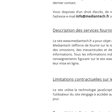
dernier contact.
Vous disposez d’un droit d’accès, de r
l'adresse e-mail
info@mediantech.fr
o
Description des services fourni
Le site
www.mediantech.fr
a pour objet 
Mediantech s’efforce de fournir sur le s
des omissions, des inexactitudes et des
informations. Tous les informations ind
renseignements figurant sur le site
www
leur mise en ligne.
Limitations contractuelles sur
Le site utilise la technologie JavaScri
l’utilisateur du site s’engage à accéder
jour.