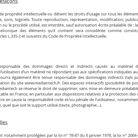
refaçons
e propriété intellectuelle ou détient les droits d’usage sur tous les élémen
s, sons, logiciels. Toute reproduction, représentation, modification, publi
ou le procédé utilisé, est interdite, sauf autorisation écrite préalable de : 
elconque des éléments qu’il contient sera considérée comme constitu
es L.335-2 et suivants du Code de Propriété Intellectuelle.
ponsable des dommages directs et indirects causés au matériel de l’
e l’utilisation d’un matériel ne répondant pas aux spécifications indiquées au
 pourra également être tenue responsable des dommages indirects (tels 
sation du site
www.mediantech.fr
. Des espaces interactifs (possibilité de p
 Mediantech se réserve le droit de supprimer, sans mise en demeure préalab
licable en France, en particulier aux dispositions relatives à la protection d
re en cause la responsabilité civile et/ou pénale de l’utilisateur, notammen
 quel que soit le support utilisé (texte, photographie…).
lles
 notamment protégées par la loi n° 78-87 du 6 janvier 1978, la loi n° 2004-8