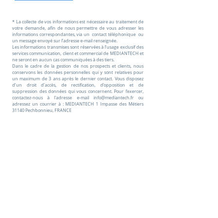
* La collecte de vos informations est nécessaire au traitement de
votre demande, afin de nous permettre de vous adresser les
informations correspondantes, via un contact téléphonique ou
un message envoyé sur l’adresse e-mail renseignée.
Les informations transmises sont réservées à l’usage exclusif des
services communication, client et commercial de MEDIANTECH et
ne seront en aucun cas communiquées à des tiers.
Dans le cadre de la gestion de nos prospects et clients, nous
conservons les données personnelles qui y sont relatives pour
un maximum de 3 ans après le dernier contact. Vous disposez
d’un droit d’accès, de rectification, d’opposition et de
suppression des données qui vous concernent. Pour l’exercer,
contactez-nous à l'adresse e-mail
info@mediantech.fr
ou
adressez un courrier à : MEDIANTECH 1 Impasse des Métiers
31140 Pechbonnieu, FRANCE